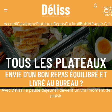
NOMB
TOTA
D’ARTIC
DANS 
PANIER
Accueil
Catalogue
Plateaux Repas
Cocktail
Buffet
Pause Caf
TOUS LES PLATEAUX
ENVIE D’UN BON REPAS ÉQUILIBRÉ ET
LIVRÉ AU BUREAU ?
Avec Déliss, la pause déjeuner devient un vrai moment de
plaisir.